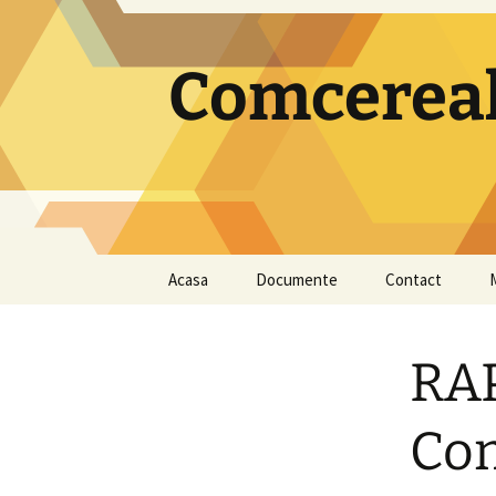
Comcereal
Sari
Acasa
Documente
Contact
la
conținut
2026
RAP
2025
2024
Com
2023