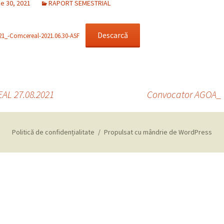
e 30, 2021
RAPORT SEMESTRIAL
Descarcă
1_-Comcereal-2021.06.30-ASF
AL 27.08.2021
Convocator AGOA_ 
Politică de confidențialitate
Propulsat cu mândrie de WordPress