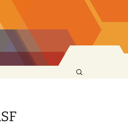
Caută
după:
ASF