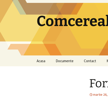
Comcereal
Sari
Acasa
Documente
Contact
la
conținut
2026
For
2025
2024
martie 26,
2023