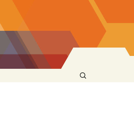
Caută
după: