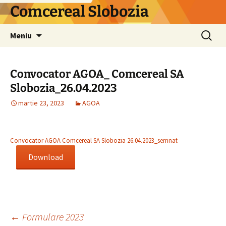
Comcereal Slobozia
Sari
Caută
Meniu
la
după:
conținut
Convocator AGOA_ Comcereal SA
Slobozia_26.04.2023
martie 23, 2023
AGOA
Convocator AGOA Comcereal SA Slobozia 26.04.2023_semnat
Download
Navigare
←
Formulare 2023