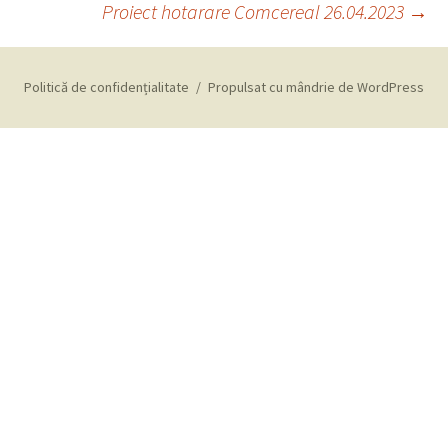
Proiect hotarare Comcereal 26.04.2023
→
în
Politică de confidențialitate
Propulsat cu mândrie de WordPress
articole